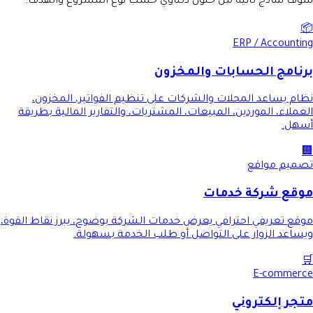
شوف نماذج تانية من حلول دلتاوي حسب نوع المشروع والهدف.
📦
ERP / Accounting
برنامج الحسابات والمخزون
نظام يساعد المحلات والشركات على تنظيم الفواتير، المخزون،
العملاء، الموردين، المبيعات، المشتريات، والتقارير المالية بطريقة
أسهل.
🏢
تصميم مواقع
موقع شركة خدمات
موقع تعريفي احترافي يعرض خدمات الشركة بوضوح، يبرز نقاط القوة،
ويساعد الزوار على التواصل أو طلب الخدمة بسهولة.
🛒
E-commerce
متجر إلكتروني