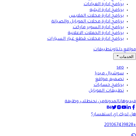
برنامج ادارة العيادات
برنامج ادارة اتيليه
برنامج ادارة محلات الملابس
برنامج ادارة محلات الموبايل والصيانة
برنامج ادارة السوبر ماركت
برنامج ادارة الحملات الاعلانية
برنامج ادارة محلات قطع غيار السيارات
مواقع دلتاوي
تطبيقات
الخدمات
seo
سوشيال ميديا
تصميم مواقع
برنامج حسابات
تطبيقات الموبايل
فيديوهات
المدونة
من نحن
طلب وظيفة
هل لديك اي استفسار؟
+201067439828