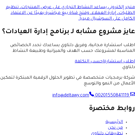
متجر إلكتروني يساعد النشاط التجاري على عرض المنتجات، تنظيم
الطلبات، إدارة العملاء، وفتح قناة بيع مباشرة بعيدًا عن الاعتماد
الكامل على السوشيال ميديا.
عايز مشروع مشابه لـ
برنامج إدارة العيادات
؟
اطلب استشارة مجانية، وفريق دلتاوي يساعدك تحدد الخصائص
المناسبة لمشروعك حسب الهدف والميزانية وطبيعة النشاط.
اطلب استشارة
احسب التكلفة
دلتاوي
شركة برمجيات متخصصة في تطوير الحلول الرقمية المبتكرة لتمكين
الأعمال من النمو والتوسع.
00201550841119
info@deltawy.com
روابط مختصرة
الرئيسية
من نحن
تطبيقات دلتاوي