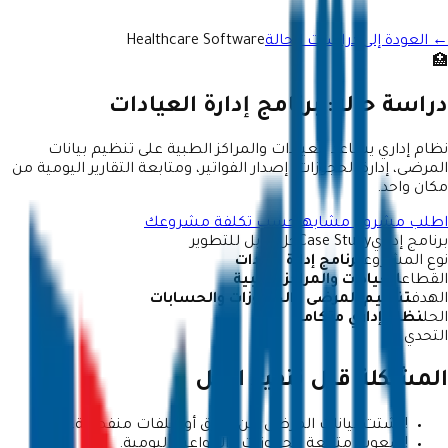
← العودة إلى دراسات الحالة
Healthcare Software
🏥
دراسة حالة:
برنامج إدارة العيادات
نظام إداري يساعد العيادات والمراكز الطبية على تنظيم بيانات
المرضى، إدارة الحجوزات، إصدار الفواتير، ومتابعة التقارير اليومية من
مكان واحد.
اطلب مشروع مشابه
احسب تكلفة مشروعك
برنامج إداري
Case Study
حل قابل للتطوير
نوع المشروع
برنامج إدارة عيادات
القطاع
العيادات والمراكز الطبية
الهدف
تنظيم المرضى والحجوزات والحسابات
الحل
نظام إداري متكامل
التحدي
المشكلة قبل تنفيذ الحل
!
تشتت بيانات المرضى بين الورق أو ملفات منفصلة.
!
صعوبة متابعة الحجوزات والمواعيد اليومية.