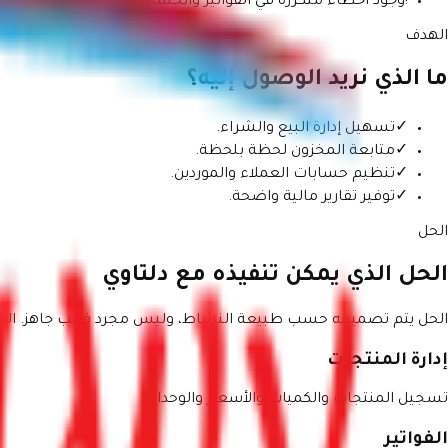
!
وجود أخطاء متكررة في الفواتير والحسابات.
الهدف
ما الذي نريد الوصول إليه؟
✓
تسهيل إدارة البيع والشراء.
✓
متابعة المخزون لحظة بلحظة.
✓
تنظيم حسابات العملاء والموردين.
✓
توفير تقارير مالية واضحة.
الحل
الحل الذي يمكن تنفيذه مع دلتاوي
الحل يتم تصميمه حسب طبيعة النشاط، وليس مجرد قالب جاهز. الهدف
إدارة المنتجات
تسجيل المنتجات والكميات والأسعار والوحدات.
الفواتير