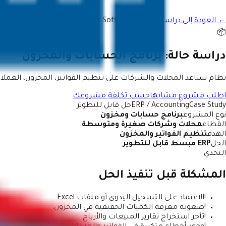
← العودة إلى دراسات الحالة
Business Software
📦
دراسة حالة:
برنامج الحسابات والمخزون
نظام يساعد المحلات والشركات على تنظيم الفواتير، المخزون، العملاء،
اطلب مشروع مشابه
احسب تكلفة مشروعك
Case Study
ERP / Accounting
حل قابل للتطوير
نوع المشروع
برنامج حسابات ومخزون
القطاع
محلات وشركات صغيرة ومتوسطة
الهدف
تنظيم الفواتير والمخزون
الحل
ERP مبسط قابل للتطوير
التحدي
المشكلة قبل تنفيذ الحل
!
الاعتماد على التسجيل اليدوي أو ملفات Excel.
!
صعوبة معرفة الكميات الحقيقية في المخزون.
!
تأخر استخراج تقارير المبيعات والأرباح.