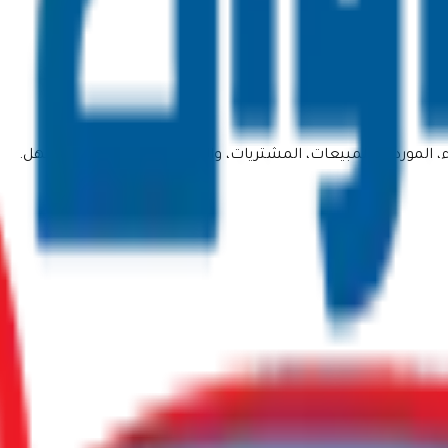
 الموردين، المبيعات، المشتريات، والتقارير المالية بطريقة أسهل.