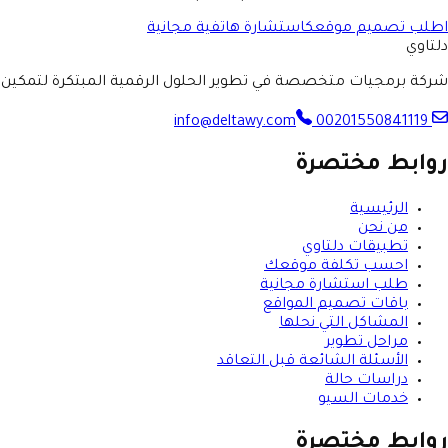
اطلب تصميم موقعك
استشارة هاتفية مجانية
دلتاوي
شركة برمجيات متخصصة في تطوير الحلول الرقمية المبتكرة لتمكين ال
00201550841119
info@deltawy.com
روابط مختصرة
الرئيسية
من نحن
تطبيقات دلتاوي
احسب تكلفة موقعك
طلب استشارة مجانية
باقات تصميم المواقع
المشاكل التي نحلها
مراحل تطوير
الأسئلة الشائعة قبل التعاقد
دراسات حالة
خدمات السيو
روابط مختصرة