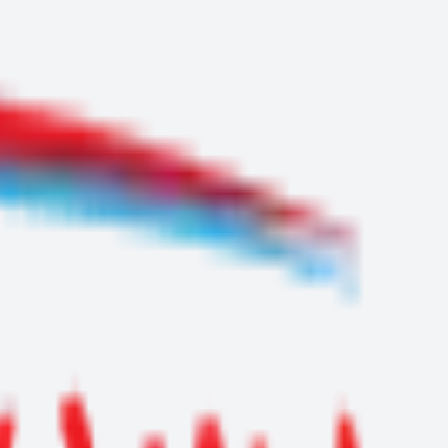
ابراج دبى
مواقع دلتاوي
عيادات افروديت
نور بانو
شركة الزيادي
موقع جاب الله شوب
دكاترة المحلة
hub less
mr-mechanicy
دلتاوي سوفت
موقع شركة بلدي
thegivingmovement