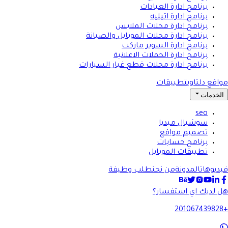
برنامج ادارة العيادات
برنامج ادارة اتيليه
برنامج ادارة محلات الملابس
برنامج ادارة محلات الموبايل والصيانة
برنامج ادارة السوبر ماركت
برنامج ادارة الحملات الاعلانية
برنامج ادارة محلات قطع غيار السيارات
مواقع دلتاوي
تطبيقات
الخدمات
seo
سوشيال ميديا
تصميم مواقع
برنامج حسابات
تطبيقات الموبايل
فيديوهات
المدونة
من نحن
طلب وظيفة
هل لديك اي استفسار؟
+201067439828