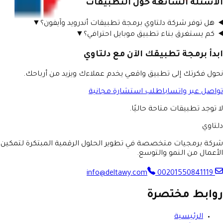
الأسئلة الشائعة حول التطبيقات
هل توفر شركة دلتاوي برمجة تطبيقات أندرويد وآيفون؟
▼
كم يستغرق بناء تطبيق موبايل احترافي؟
▼
ابدأ برمجة تطبيقك الآن مع دلتاوي
نحول فكرتك إلى تطبيق واقعي يخدم عملاءك ويزيد من أرباحك.
تواصل عبر واتساب
اطلب استشارة مجانية
لا توجد تطبيقات متاحة حاليًا.
دلتاوي
شركة برمجيات متخصصة في تطوير الحلول الرقمية المبتكرة لتمكين
الأعمال من النمو والتوسع.
00201550841119
info@deltawy.com
روابط مختصرة
الرئيسية