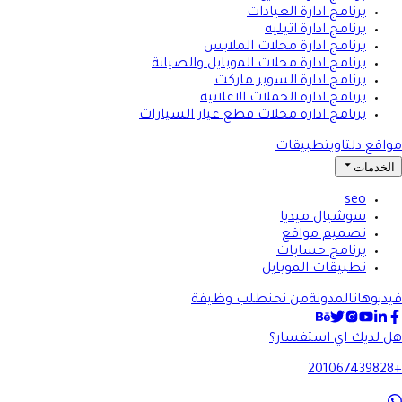
برنامج ادارة العيادات
برنامج ادارة اتيليه
برنامج ادارة محلات الملابس
برنامج ادارة محلات الموبايل والصيانة
برنامج ادارة السوبر ماركت
برنامج ادارة الحملات الاعلانية
برنامج ادارة محلات قطع غيار السيارات
مواقع دلتاوي
تطبيقات
الخدمات
seo
سوشيال ميديا
تصميم مواقع
برنامج حسابات
تطبيقات الموبايل
فيديوهات
المدونة
من نحن
طلب وظيفة
هل لديك اي استفسار؟
+201067439828